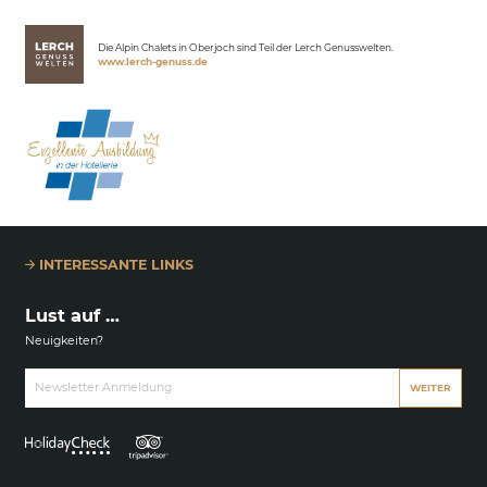
Lerch Genussclub
Die Alpin Chalets in Oberjoch sind Teil der Lerch Genusswelten.
www.lerch-genuss.de
INTERESSANTE LINKS
Lust auf …
Neuigkeiten?
Newsletter Anmeldung
WEITER