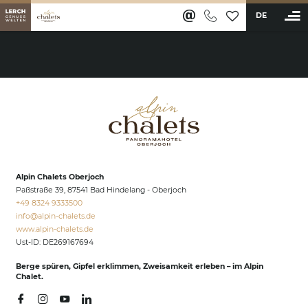
DE
BUCHEN
Alpin Chalets & Angebote
Wellness & Aktiv
Naturpool
Private Spa im Chalet
Alpin Chalets Oberjoch
3000m² Alpin-SPA
Paßstraße 39, 87541 Bad Hindelang - Oberjoch
Fitness- & Sportangebot
+49 8324 9333500
info@
alpin-chalets.
de
Anwendungen & Massagen
www.alpin-chalets.de
Restaurants & Bar
Ust-ID: DE269167694
Erlebnisse
Berge spüren, Gipfel erklimmen, Zweisamkeit erleben – im Alpin
Chalet.
Karriere