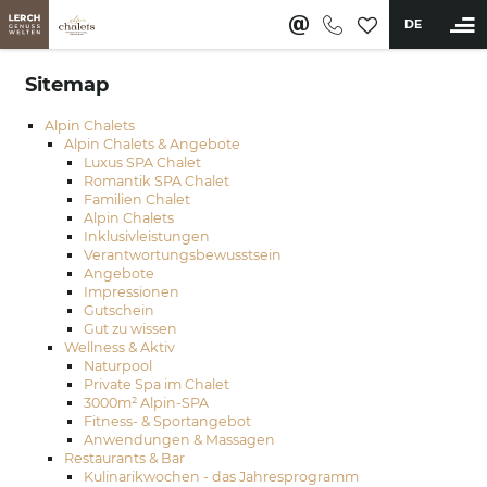
DE
Sitemap
BUCHEN
Alpin Chalets
Alpin Chalets & Angebote
Luxus SPA Chalet
Alpin Chalets & Angebote
Romantik SPA Chalet
Familien Chalet
Wellness & Aktiv
Alpin Chalets
Inklusivleistungen
Restaurants & Bar
Verantwortungsbewusstsein
Angebote
Erlebnisse
Impressionen
Gutschein
Gut zu wissen
Karriere
Wellness & Aktiv
Naturpool
Lerch Genussclub
Private Spa im Chalet
3000m² Alpin-SPA
Fitness- & Sportangebot
Anwendungen & Massagen
Restaurants & Bar
Kulinarikwochen - das Jahresprogramm