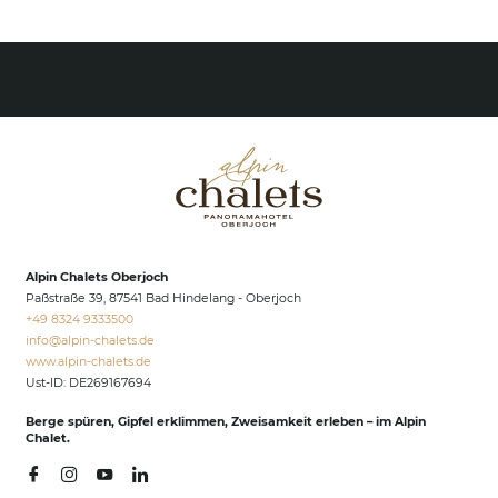
Alpin Chalets Oberjoch
Paßstraße 39, 87541 Bad Hindelang - Oberjoch
+49 8324 9333500
info@
alpin-chalets.
de
www.alpin-chalets.de
Ust-ID: DE269167694
Berge spüren, Gipfel erklimmen, Zweisamkeit erleben – im Alpin
Chalet.