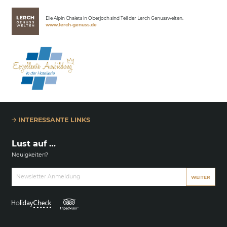
Die Alpin Chalets in Oberjoch sind Teil der Lerch Genusswelten.
www.lerch-genuss.de
INTERESSANTE LINKS
Lust auf …
Neuigkeiten?
Newsletter Anmeldung
WEITER