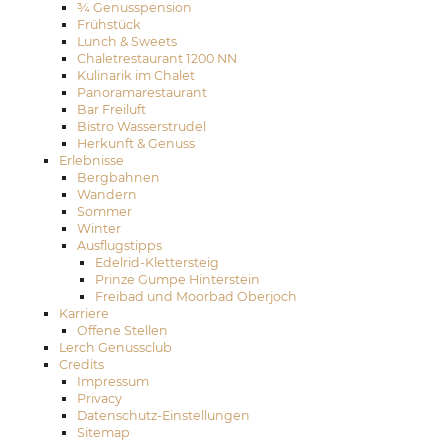
¾ Genusspension
Frühstück
Lunch & Sweets
Chaletrestaurant 1200 NN
Kulinarik im Chalet
Panoramarestaurant
Bar Freiluft
Bistro Wasserstrudel
Herkunft & Genuss
Erlebnisse
Bergbahnen
Wandern
Sommer
Winter
Ausflugstipps
Edelrid-Klettersteig
Prinze Gumpe Hinterstein
Freibad und Moorbad Oberjoch
Karriere
Offene Stellen
Lerch Genussclub
Credits
Impressum
Privacy
Datenschutz-Einstellungen
Sitemap