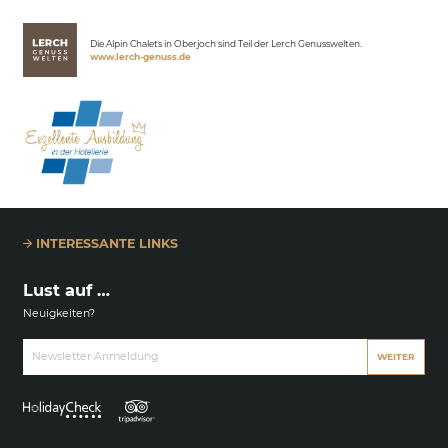
Lerch Genussclub
Die Alpin Chalets in Oberjoch sind Teil der Lerch Genusswelten.
www.lerch-genuss.de
INTERESSANTE LINKS
Lust auf …
Neuigkeiten?
Newsletter Anmeldung
WEITER