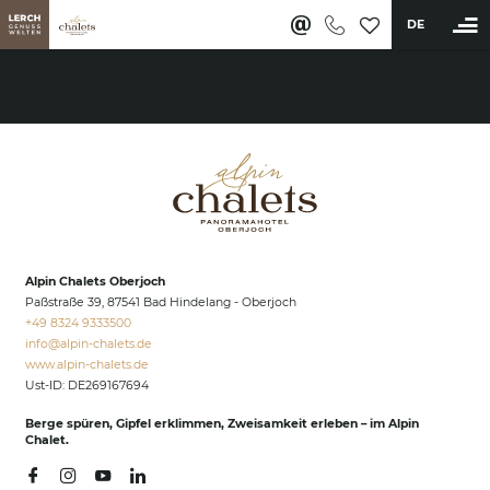
DE
BUCHEN
Alpin Chalets & Angebote
Wellness & Aktiv
Naturpool
Private Spa im Chalet
Alpin Chalets Oberjoch
3000m² Alpin-SPA
Paßstraße 39, 87541 Bad Hindelang - Oberjoch
Fitness- & Sportangebot
+49 8324 9333500
info@
alpin-chalets.
de
Anwendungen & Massagen
www.alpin-chalets.de
Restaurants & Bar
Ust-ID: DE269167694
Erlebnisse
Berge spüren, Gipfel erklimmen, Zweisamkeit erleben – im Alpin
Chalet.
Karriere